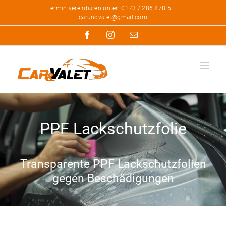
Zum
Termin vereinbaren unter: 0173 / 286 878 5
|
carundvalet@gmail.com
Inhalt
Facebook
Instagram
E-
springen
Mail
PPF Lackschutzfolie
Transparente PPF Lackschutzfolien
gegen Beschädigungen