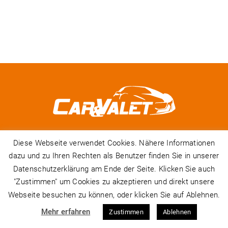
Diese Webseite verwendet Cookies. Nähere Informationen
dazu und zu Ihren Rechten als Benutzer finden Sie in unserer
Datenschutzerklärung am Ende der Seite. Klicken Sie auch
© Car & Valet 2024 • Porschestraße 8 • 92318 Neumarkt i. d. OPf.
"Zustimmen" um Cookies zu akzeptieren und direkt unsere
Webseite besuchen zu können, oder klicken Sie auf Ablehnen.
Impressum
|
Datenschutz
|
Kontakt
Mehr erfahren
Zustimmen
Ablehnen