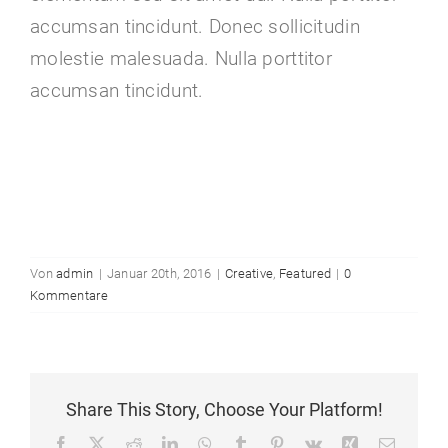
accumsan tincidunt. Donec sollicitudin
molestie malesuada. Nulla porttitor
accumsan tincidunt.
Von
admin
|
Januar 20th, 2016
|
Creative
,
Featured
|
0
Kommentare
Share This Story, Choose Your Platform!
Facebook
X
Reddit
LinkedIn
WhatsApp
Tumblr
Pinterest
Vk
Xing
E-