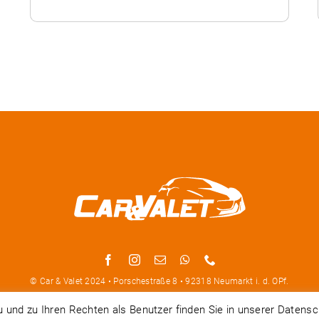
© Car & Valet 2024 • Porschestraße 8 • 92318 Neumarkt i. d. OPf.
und zu Ihren Rechten als Benutzer finden Sie in unserer Datensc
Impressum
|
Datenschutz
|
Kontakt