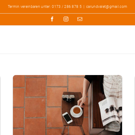
Termin vereinbaren unter: 0173 / 286 878 5
|
carundvalet@gmail.com
Facebook
Instagram
E-
Mail