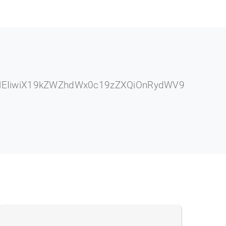
lEIiwiX19kZWZhdWx0c19zZXQiOnRydWV9