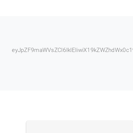
eyJpZF9maWVsZCI6IklEIiwiX19kZWZhdWx0c