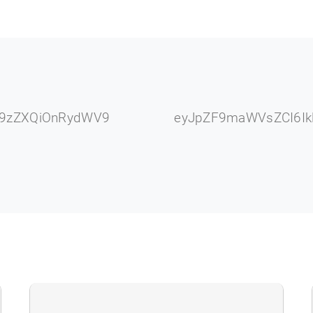
19zZXQiOnRydWV9
eyJpZF9maWVsZCI6Ik